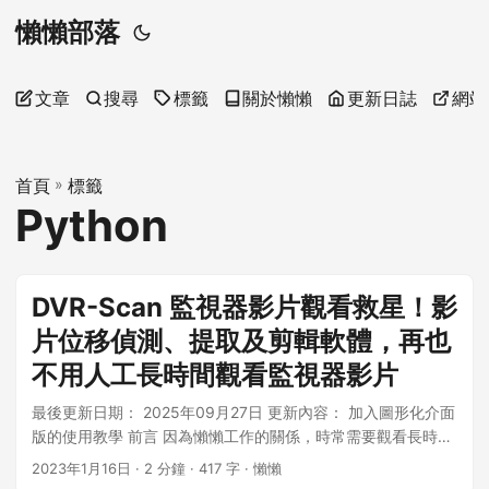
懶懶部落
文章
搜尋
標籤
關於懶懶
更新日誌
網站
首頁
»
標籤
Python
DVR-Scan 監視器影片觀看救星！影
片位移偵測、提取及剪輯軟體，再也
不用人工長時間觀看監視器影片
最後更新日期： 2025年09月27日 更新內容： 加入圖形化介面
版的使用教學 前言 因為懶懶工作的關係，時常需要觀看長時間
跨度的監視器影片，這些監視器片段短則 1-2 小時，長則數天
2023年1月16日
· 2 分鐘 · 417 字 · 懶懶
甚至以數周來計算影片長度！此時當然需要借助軟體來篩選不