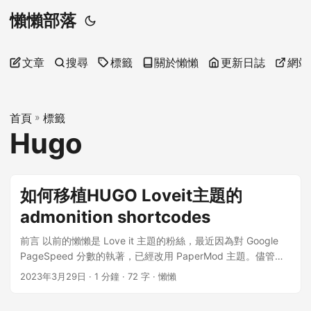
懶懶部落
文章
搜尋
標籤
關於懶懶
更新日誌
網站
首頁
»
標籤
Hugo
如何移植HUGO Loveit主題的
admonition shortcodes
前言 以前的懶懶是 Love it 主題的粉絲，最近因為對 Google
PageSpeed 分數的執著，已經改用 PaperMod 主題。儘管如
此，懶懶仍然非常想念那些精美的 admonition shortcodes。
2023年3月29日
· 1 分鐘 · 72 字 · 懶懶
在移植過程中，遇到了一些困難。幸好，懶懶找到了其他人分
享的代碼，於是便順便記錄下來，以便給有需要的人參考 自訂