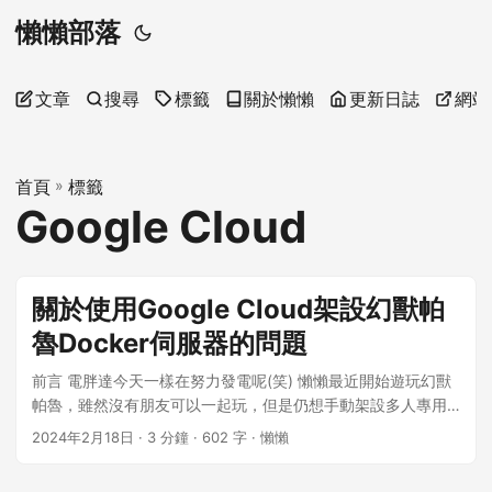
懶懶部落
文章
搜尋
標籤
關於懶懶
更新日誌
網站
首頁
»
標籤
Google Cloud
關於使用Google Cloud架設幻獸帕
魯Docker伺服器的問題
前言 電胖達今天一樣在努力發電呢(笑) 懶懶最近開始遊玩幻獸
帕魯，雖然沒有朋友可以一起玩，但是仍想手動架設多人專用
伺服器試試。在網路上有大神thijsvanloef開發palworld-
2024年2月18日
· 3 分鐘 · 602 字 · 懶懶
server-dockerDocker映像，正好手上的Google Cloud帳號還
有試用金可以使用，便開了一台4C16G的臺灣伺服器使用。 但