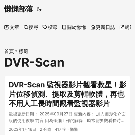
懶懶部落
文章
搜尋
標籤
關於懶懶
更新日誌
網站
首頁
»
標籤
DVR-Scan
DVR-Scan 監視器影片觀看救星！影
片位移偵測、提取及剪輯軟體，再也
不用人工長時間觀看監視器影片
最後更新日期： 2025年09月27日 更新內容： 加入圖形化介面
版的使用教學 前言 因為懶懶工作的關係，時常需要觀看長時間
跨度的監視器影片，這些監視器片段短則 1-2 小時，長則數天
2023年1月16日
· 2 分鐘 · 417 字 · 懶懶
甚至以數周來計算影片長度！此時當然需要借助軟體來篩選不