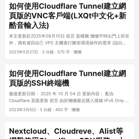
Cloudflare CDN所提供的快取服務，在Cloudflare免費方案裡
如何使用Cloudflare Tunnel建立網
面你可能會取得位置在NRT(日本成田)或LAX(美國洛杉磯)的快
頁版的VNC客戶端(LXQt中文化+新
取伺服器，由於CDN節點位於國外，可能會產生不用CDN網頁
的反應時間(TTFB) 反而更快的情況。 但若想使用Enterprise方
酷音輸入法)
案才有的TPE(台北)或KHH(高雄)快取伺服器節點，付出的$$又
本文更新於2025年08月10日 前言 架構圖 懶懶平時出門上班在
太高(官網上價格是居然是自訂!)，那有沒有可以免費使用TPE或
外，偶有連回自己 VPS 主機進行圖形環境操作的需求 (說白就
KHH節點的方式呢?後面也會提到為何本文標題內含"抉擇"二
是利用遠端桌面瀏覽 PTT 八卦版或巴哈姆特)，便開始尋找能夠
字。 Enterprise Plan Cloudflare Blog 至於Cloudflare在台灣沒
2023年5月27日
· 3 分鐘 · 570 字 · 懶懶
遠端操作電腦的方法。 懶懶平常是使用公司的電腦，若還要安
有提供免費的伺服器節點(也就是與中華電信HINET之間的問題)
裝 VNC 的客戶端軟體稍嫌麻煩，但如果能使用瀏覽器直連就方
請參見: Bandwidth Costs Around the World (2016/08/18)
便很多囉！ 目前發現的方便使用的軟體： Google Remote
https://blog.cloudflare.com/bandwidth-costs-around-the-
如何使用Cloudflare Tunnel建立網
Desktop (安裝方便，使用 Google 伺服器中轉安全快速，但要
world/ ...
頁版的SSH終端機
綁定 Google 帳戶) Kasm WorkSpace (可以使用 Docker 安
裝，配合Cloudflare Tunnel 中轉，網頁端直接輸入帳號密碼登
最後更新日期： 2025 年 10 月 04 日 更新內容： 配合
入使用) Cloudflare Tunnel + VNC Server (安裝繁瑣，使用
Cloudflare 頁面更新 前言 由於懶懶最近購入號稱 IPv6 Only 永
Cloudflare 數據中心伺服器中轉，網頁端可直接輸入密碼登入
久免費 VPS，正打算使用 SSH 來連接康康這個 VPS 的能耐
2023年3月6日
· 3 分鐘 · 450 字 · 懶懶
使用) 由於 Cloudflare Tunnel 與 VNC 服務端安裝較為複雜，
ಠ_ಠ ，驚覺家中的拉基有線電視網路未提供 IPv6 連線服務，根
故本篇將逐步介紹安裝流程，需要工具有: Cloudflare 帳戶 (需
本連不上 VPS 阿!!! 雖說懶懶目前使用 Cloudflare WARP 來解
綁定信用卡) Top-level Domain 頂級域名1個 必須是由
決沒有 IPv6 連線能力的情況，但總想著是否有更輕鬆的方法可
Nextcloud、Cloudreve、Alist等
Cloudflare 託管 DNS 的域名 可使用eu.org域名 你的遠端主機
以隨時隨地並安全的使用 SSH，經過一番爬文後發現可以使用
教學所使用的桌面系統為 Ubuntu 24.04 Server 版，桌面環境