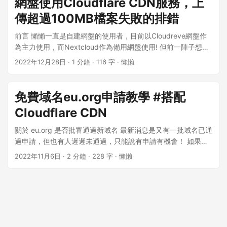
網盤使用Cloudflare CDN服務，上
Cloudflare Tunnel 配合 Cloudflare Zero Trust 的 Access 原則
為 LXQt 1.4.0 版本，然後附帶安裝新酷音輸入法的教學！ 教學
與應用程式，實現用戶端在僅具備 IPv4 網路連線能力的情況
傳超過100MB檔案失敗的排錯
- 伺服器端 1. Ubuntu 24.04 安裝 LXQt 桌面環境 若你想使用
下，通過訪問自訂的網址，直接使用網頁版的 SSH 終端機來訪
VNC 連接到你的 VPS 主機，那你的系統必須具備桌面環境，
前言 懶懶一直是自建網盤的使用者，目前以Cloudreve網盤作
問 IPv6 Only 的遠端主機。 網頁版的 SSH 終端機展示 關於如
由於懶懶使用Ubuntu 24.04 Server版不自帶桌面環境，故須先
為主力使用，而Nextcloud作為備用網盤使用! 但前一陣子想傳
何測試你的 IPv6 連線能力 1 2 3 4 5 6 7 8 9 10 11 12 13 14
安裝桌面環境，再行安裝VNC Server，懶懶以 LXQt 桌面環境
輸大檔案(檔案大小超過100MB)時，卻發現兩種網盤(綁定同種
15 16 17 18 19 # 嘗試 ping ipv6.google.com 是否返回 ipv6
2022年12月28日
· 1 分鐘 · 116 字 · 懶懶
作為範例，當然你也可以使用自己喜歡的桌面環境！ ...
域名下)雙雙出現Cloudflare返回502（Bad Gateway）錯誤! 排
的地址 i9@GreenCloud:~$ ping ipv6.google.com PING
查分析 (1).懷疑原因:NGINX設定錯誤 因懶懶將Nextcloud架在
ipv6.google.com (2a00:1450:400f:80c::200e) 56 data
VPS上頭，且為求使用方便故部屬在公網上，為保護原IP地址所
bytes 64 bytes from arn09s19-in-x0e.1e100.net
免費域名eu.org申請教學 #搭配
以使用NGINX反代域名使用，而域名通過Cloudflare Proxy，
(2a00:1450:400f:80c::200e): icmp_seq=1 ttl=118
Cloudflare CDN
原本單純以為沒設定NGINX設定檔的client_max_body_size而
time=7.51 ms 64 bytes from arn09s19-in-x0e.1e100.net
已 1 2 3 4 5 6 7 8 9 server { ．．．．．．．．． location / {
(2a00:1450:400f:80c::200e): icmp_seq=2 ttl=118
關於 eu.org 是否批審通過新域名 最新消息是又有一批域名已通
．．．． client_max_body_size 10G; ．．．． }
time=7.45 ms 64 bytes from arn09s19-in-x0e.1e100.net
過申請，但也有人遲遲未通過，只能說有申請有機會！ 如果需
．．．．．．．．． } 後來發現完全不對，因為我的Cloudreve
(2a00:1450:400f:80c::200e): icmp_seq=3 ttl=118
要申請便宜又可靠的域名，參考以下方案： spaceship + 純數
2022年11月6日
· 2 分鐘 · 228 字 · 懶懶
網盤也是放在公網，然後使用域名進行訪問，但我Cloudreve網
time=7.40 ms 64 bytes from arn09s19-in-x0e.1e100.net
字.xyz域名 (1年不到1美元) google + Squarespace網域 土耳
盤是使用Cloudflare Tunnel作內網穿透，壓根沒使用NGINX啊!
(2a00:1450:400f:80c::200e): icmp_seq=4 ttl=118
其區結算 (1年75里拉) 留存供參 by 懶懶 2026年08月05日 官
(2).懷疑原因:CloudFlare 免費版限制 經了解CloudFlare免費版
time=7.26 ms 64 bytes from arn09s19-in-x0e.1e100.net
方網站 EU.org官方網站 https://nic.eu.org/ 前言 如果你有今天
有 upload size (HTTP POST request size) 100MB限制，但經
(2a00:1450:400f:80c::200e): icmp_seq=5 ttl=118
建站需求，或是想練習自己搭建部落格，那肯定需要自己獨特
懶懶爬文Cloudreve及Nextcloud皆有支援分片(分塊)上傳
time=7.27 ms 64 bytes from arn09s19-in-x0e.1e100.net
的域名以增加辨識度。你可以隨意在 Google 上尋找到無數個免
(chunked upload)的功能，但經懶懶在上傳途中觀察，每當第
(2a00:1450:400f:80c::200e): icmp_seq=6 ttl=118
費次級域名(.tk .ml 等號稱免費頂級域名懶懶已為大家踩過坑)，
一個分片上傳完成就會卡住，無論每個分片大小是50MB或是
time=7.23 ms c64 bytes from arn09s19-in-x0e.1e100.net