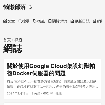
懶懶部落
文章
搜尋
標籤
關於懶懶
更新日誌
網站
首頁
»
標籤
網誌
關於使用Google Cloud架設幻獸帕
魯Docker伺服器的問題
前言 電胖達今天一樣在努力發電呢(笑) 懶懶最近開始遊玩幻獸
帕魯，雖然沒有朋友可以一起玩，但是仍想手動架設多人專用
伺服器試試。在網路上有大神thijsvanloef開發palworld-
2024年2月18日
· 3 分鐘 · 602 字 · 懶懶
server-dockerDocker映像，正好手上的Google Cloud帳號還
有試用金可以使用，便開了一台4C16G的臺灣伺服器使用。 但