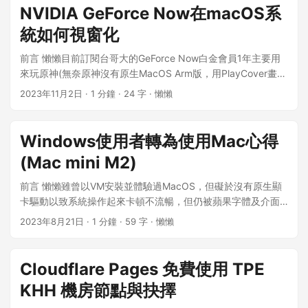
在使用一段時間後發現AMD EPYC Milan處理器(Series T2D)的
NVIDIA GeForce Now在macOS系
單核性能達不到需求，常常一顆帕魯球丟出去，卻發生卡在捕
統如何視窗化
獲機率的畫面，約莫延遲5-10秒才跳出捕獲與否訊息，對遊玩
體驗有非常大的影響。所以懶懶就將腦筋動到新加坡地區才有
前言 懶懶目前訂閱台哥大的GeForce Now白金會員1年主要用
的AMD EPYC Genoa處理器(Series C3D)，沒想到問題就此發
來玩原神(無奈原神沒有原生MacOS Arm版，用PlayCover畫質
生，新設的新加坡伺服器居然無法連上網路更新Steam！！ 懶
又差強人意)，常常遇到需要跟著影片做寶箱攻略時，無法將
2023年11月2日
· 1 分鐘 · 24 字 · 懶懶
懶註:想試用AMD EPYC Genoa處理器的網友可以進入主控台
GeForce Now視窗化來方便查看攻略的情形！ 以下是將
Compute Engine API頁面，向Google申請擴充配額喔！ ＊問
GeForce Now視窗化的方法，適用於macOS Ventura 與
題為Docker環境中Steamcmd無法更新App，而查看Logs出現
macOS Sonoma 教學 打開GeForce Now - 以下有請妮露為我
Windows使用者轉為使用Mac心得
下列訊息: Update state (0x3) reconfiguring, progress: 0.00
們做示範 按下Command鍵+Q鍵，叫出退出遊戲窗口 按下
(0 / 0) Error! App ‘2394010’ state is 0x2 after update job. 1
(Mac mini M2)
Control鍵+方向鍵上，叫出切換桌面窗口 將GeForce Now從上
2 3 4 5 6 root@gcp-sg:~# docker logs palworld-server ...
往下拉至桌面 再次按下Command鍵+Q，關閉退出遊戲窗口 完
前言 懶懶雖曾以VM安裝並體驗過MacOS，但礙於沒有原生顯
Update state (0x3) reconfiguring, progress: 0.00 (0 / 0)
成！ 其他關於如何復原及改變視窗大小可參見Youtube影片
卡驅動以致系統操作起來卡頓不流暢，但仍被蘋果字體及介面
Error! App '2394010' state is 0x2 after update job.
<!DOCTYPE HTML>
驚艷到，並且在心中悄悄埋下想轉換使用MacOS的種子。 憑藉
./PalServer.sh does not exist. Try restarting with
2023年8月21日
· 1 分鐘 · 59 字 · 懶懶
蘋果BTS方案再加上蘋果M系列處理器的強大效能，讓一直是
UPDATE_ON_BOOT=true 故障分析 首先懶懶比較GCP臺灣伺
Windows系統使用者的懶懶再也忍不住，直接搬了一台Mac
服器與新設的GCP新加坡伺服器，除了CPU不同外其餘部分大
mini M2回家，終於可以原生體驗蘋果系統的介面及生態囉！
同小異，值得注意的是新的C3D系列VM預設採用gVNIC介面卡
Cloudflare Pages 免費使用 TPE
Mac mini M2 在開箱方面已有各路媒體在網路上進行分享，就
開機硬碟 進階選項-網路介面卡 ...
KHH 機房節點與抉擇
自身使用習慣方面來與Windows系統做個對比： 軟體 Office
系列 懶懶使用舊有Windows版Microsoft 365訂閱帳號，直接