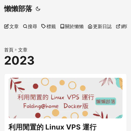
懶懶部落
文章
搜尋
標籤
關於懶懶
更新日誌
網站
首頁
»
文章
2023
利用閒置的 Linux VPS 運行