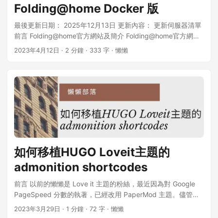
Folding@home Docker 版
最後更新日期： 2025年12月13日 更新內容： 更新伺服器清單
前言 Folding@home官方網站及簡介 Folding@home官方網站
https://foldingathome.org/ Folding@home是一個研究蛋白質
2023年4月12日
· 2 分鐘 · 333 字 · 懶懶
摺疊、誤折、聚合及由此引起的相關疾病的分散式計算工程。
由史丹佛大學化學系的潘德實驗室主持，於2000年10月1日正
式啟動。這包括蛋白質折疊的過程和蛋白質的運動，並且依賴
於在志願者的個人計算機上運行的類比。 來源：維基百科 以上
是關於Folding@home專案的簡介，如果您手上也有閒置的
Linux主機，不妨也試著投入Folding@home專案，只要簡單幾
個步驟，就為世界的疾病研究貢獻一份心力！ 開始
Folding@home Folding@home v8.3 版本開始有重大的更新，
整個客戶端的組成分為後端的(fah-client-bastet)與前端的網頁
如何移植HUGO Loveit主題的
控制介面(fah-web-client-bastet)，所以開始之前我們需要分
admonition shortcodes
為兩個步驟進行。 首先註冊 Folding@home 帳號然後登入其
Web 控制面板，再來是 Linux 主機安裝 fah-client。
前言 以前的懶懶是 Love it 主題的粉絲，最近因為對 Google
Folding@home 安裝教學 Folding@home v8.4 安裝教學
PageSpeed 分數的執著，已經改用 PaperMod 主題。儘管如
https://foldingathome.org/guides/v8-4-client-guide/ 一、註
此，懶懶仍然非常想念那些精美的 admonition shortcodes。
冊 Folding@home 帳號 我們進入 Folding@home Web 控制面
2023年3月29日
· 1 分鐘 · 72 字 · 懶懶
在移植過程中，遇到了一些困難。幸好，懶懶找到了其他人分
板，然後點擊右上角的 Login。 Folding@home Web 控制面板