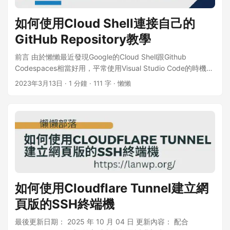
如何使用Cloud Shell連接自己的
GitHub Repository教學
前言 由於懶懶最近發現Google的Cloud Shell跟Github
Codespaces相當好用，平常使用Visual Studio Code的時機也
只有編寫部落格的文章。 所以懶懶目前打算使用Cloud Shell連
2023年3月13日
· 1 分鐘 · 111 字 · 懶懶
接自己的Git倉庫，然後把寫好的文章Git push到GitHub
Repository上，這樣一來就能隨時在雲端操作編寫文章囉!
Cloud Shell Cloud Shell https://shell.cloud.google.com/
Cloud Shell頁面 教學 登入你的Google帳戶後進入Cloud
Shell，接著在Shell輸入中Github CLI指令登入Github 1 gh
auth login Github CLI指令 選擇登入方式等等，請參考範例圖
片 1 2 3 4 5 6 7 nullcode80625@cloudshell:~$ gh auth
login ? What account do you want to log into? GitHub.com ?
What is your preferred protocol for Git operations? HTTPS ?
如何使用Cloudflare Tunnel建立網
How would you like to authenticate GitHub CLI? Paste an
頁版的SSH終端機
authentication token Tip: you can generate a Personal
Access Token here https://github.com/settings/tokens The
最後更新日期： 2025 年 10 月 04 日 更新內容： 配合
minimum required scopes are 'repo', 'read:org', 'workflow'. ?