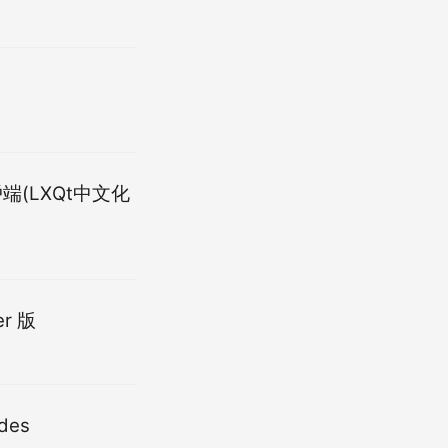
戶端(LXQt中文化
er 版
des