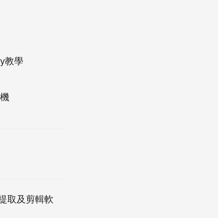
ry教學
端機
、提取及剪輯軟