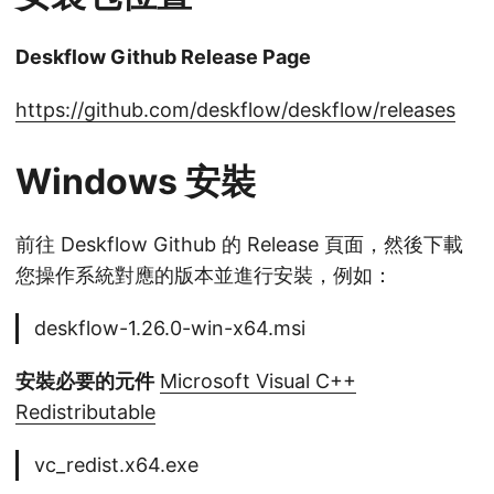
Deskflow Github Release Page
https://github.com/deskflow/deskflow/releases
Windows 安裝
前往 Deskflow Github 的 Release 頁面，然後下載
您操作系統對應的版本並進行安裝，例如：
deskflow-1.26.0-win-x64.msi
安裝必要的元件
Microsoft Visual C++
Redistributable
vc_redist.x64.exe