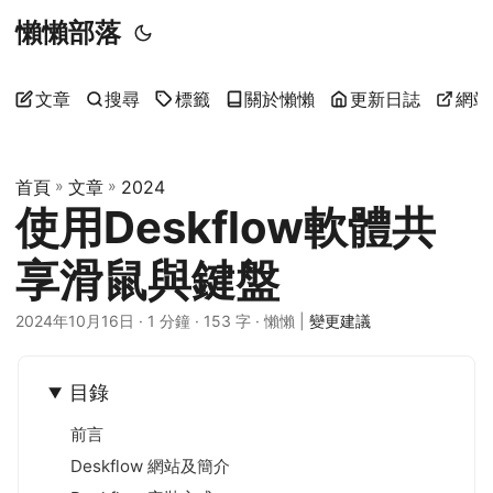
懶懶部落
文章
搜尋
標籤
關於懶懶
更新日誌
網站
首頁
»
文章
»
2024
使用Deskflow軟體共
享滑鼠與鍵盤
2024年10月16日
· 1 分鐘 · 153 字 · 懶懶 |
變更建議
目錄
前言
Deskflow 網站及簡介