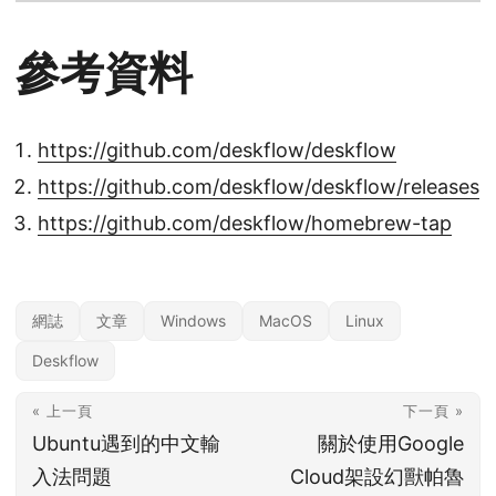
參考資料
https://github.com/deskflow/deskflow
https://github.com/deskflow/deskflow/releases
https://github.com/deskflow/homebrew-tap
網誌
文章
Windows
MacOS
Linux
Deskflow
« 上一頁
下一頁 »
Ubuntu遇到的中文輸
關於使用Google
入法問題
Cloud架設幻獸帕魯