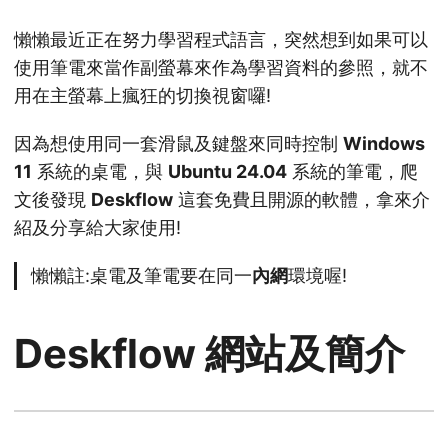
懶懶最近正在努力學習程式語言，突然想到如果可以
使用筆電來當作副螢幕來作為學習資料的參照，就不
用在主螢幕上瘋狂的切換視窗囉!
因為想使用同一套滑鼠及鍵盤來同時控制
Windows
11
系統的桌電，與
Ubuntu 24.04
系統的筆電，爬
文後發現
Deskflow
這套免費且開源的軟體，拿來介
紹及分享給大家使用!
懶懶註:桌電及筆電要在同一
內網
環境喔!
Deskflow 網站及簡介