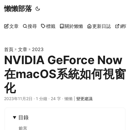
懶懶部落
文章
搜尋
標籤
關於懶懶
更新日誌
網站
首頁
»
文章
»
2023
NVIDIA GeForce Now
在macOS系統如何視窗
化
2023年11月2日
· 1 分鐘 · 24 字 · 懶懶 |
變更建議
目錄
前言