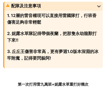
配隊及注意事項
1. 12層的雷音權現可以直接用雷國隊打，行班香
傷害足夠非常輕鬆
2. 妮露水草隊記得帶個夜蘭，把那隻永劫龍獸打
下來!!
3. 丘丘王傷害非常高，更有夢迴1.0版本深淵的冰
牢附魔，記得要閃躲阿!
第一次打用雷九萬班+妮露水草重打好幾次