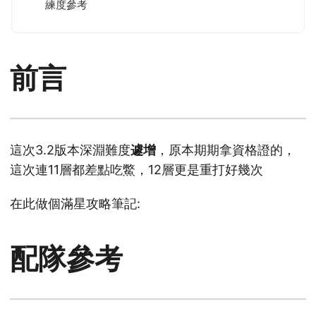
練度參考
前言
這次3.2版本深淵難度
遽增
，原本期期拿資格證的，
這次連11層都差點吃鱉，12層更是重打好幾次
在此做個滿星攻略筆記:
配隊參考