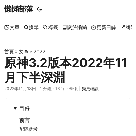
懶懶部落
文章
搜尋
標籤
關於懶懶
更新日誌
網站
首頁
»
文章
»
2022
原神3.2版本2022年11
月下半深淵
2022年11月18日
· 1 分鐘 · 16 字 · 懶懶 |
變更建議
目錄
前言
配隊參考